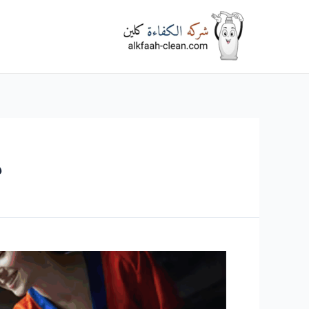
خطي
لى
لمحتوى
ه