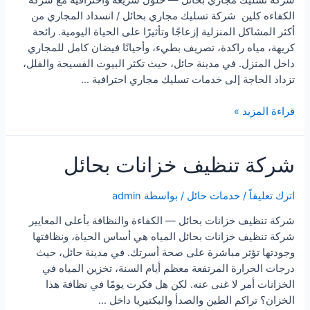
الكفاءه كلين شركة تسليك مجاري بحائل / انسداد المجاري من
أكثر المشاكل المنزلية إزعاجًا وتأثيرًا على الحياة اليومية. رائحة
كريهة، مياه راكدة، تصريف بطيء، وأحيانًا فيضان كامل للمجاري
داخل المنزل. في مدينة حائل، حيث تكثر البيوت الفسيحة والفلل،
تزداد الحاجة إلى خدمات تسليك مجاري احترافية …
شركة
قراءة المزيد »
تسليك
مجاري
شركة تنظيف خزانات بحائل
بحائل
اترك تعليقاً
/
خدمات حائل
/ بواسطة
admin
شركة تنظيف خزانات بحائل — الكفاءة والنظافة بأعلى المعايير
شركة تنظيف خزانات بحائل المياه هي أساس الحياة، ونظافتها
وجودتها تؤثر مباشرة على صحة أسرتك. في مدينة حائل، حيث
درجات الحرارة المرتفعة معظم أيام السنة، تخزين المياه في
الخزانات أمر لا غنى عنه. لكن هل فكرت يومًا في نظافة هذا
الخزان؟ تراكم الطين والصدأ والبكتيريا داخل …