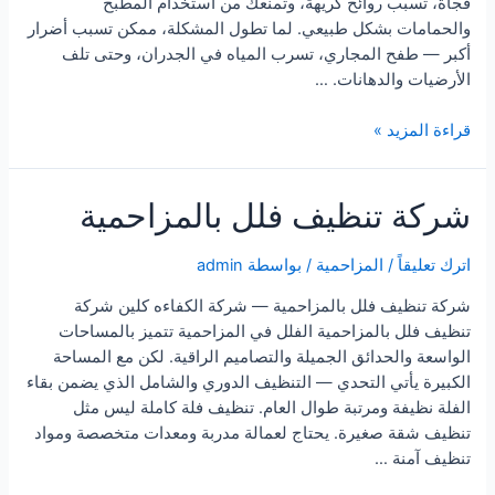
فجأة، تسبب روائح كريهة، وتمنعك من استخدام المطبخ
والحمامات بشكل طبيعي. لما تطول المشكلة، ممكن تسبب أضرار
أكبر — طفح المجاري، تسرب المياه في الجدران، وحتى تلف
الأرضيات والدهانات. …
شركة
قراءة المزيد »
تسليك
مجاري
شركة تنظيف فلل بالمزاحمية
بالمزاحمية
اترك تعليقاً
/
المزاحمية
/ بواسطة
admin
شركة تنظيف فلل بالمزاحمية — شركة الكفاءه كلين شركة
تنظيف فلل بالمزاحمية الفلل في المزاحمية تتميز بالمساحات
الواسعة والحدائق الجميلة والتصاميم الراقية. لكن مع المساحة
الكبيرة يأتي التحدي — التنظيف الدوري والشامل الذي يضمن بقاء
الفلة نظيفة ومرتبة طوال العام. تنظيف فلة كاملة ليس مثل
تنظيف شقة صغيرة. يحتاج لعمالة مدربة ومعدات متخصصة ومواد
تنظيف آمنة …