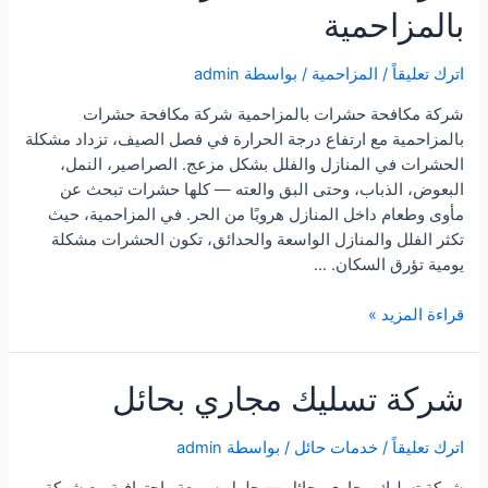
بالمزاحمية
اترك تعليقاً
/
المزاحمية
/ بواسطة
admin
شركة مكافحة حشرات بالمزاحمية شركة مكافحة حشرات
بالمزاحمية مع ارتفاع درجة الحرارة في فصل الصيف، تزداد مشكلة
الحشرات في المنازل والفلل بشكل مزعج. الصراصير، النمل،
البعوض، الذباب، وحتى البق والعته — كلها حشرات تبحث عن
مأوى وطعام داخل المنازل هروبًا من الحر. في المزاحمية، حيث
تكثر الفلل والمنازل الواسعة والحدائق، تكون الحشرات مشكلة
يومية تؤرق السكان. …
شركة
قراءة المزيد »
مكافحة
حشرات
شركة تسليك مجاري بحائل
بالمزاحمية
اترك تعليقاً
/
خدمات حائل
/ بواسطة
admin
شركة تسليك مجاري بحائل — حلول سريعة واحترافية مع شركة