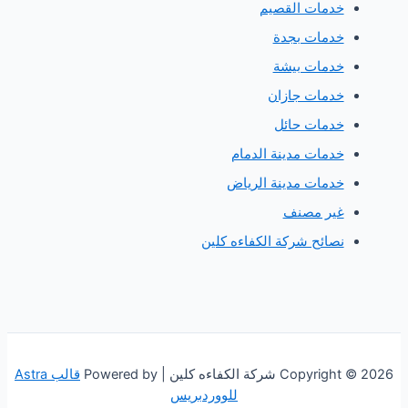
دمات القصيم
دمات بجدة
دمات بيشة
دمات جازان
دمات حائل
دمات مدينة الدمام
دمات مدينة الرياض
ير مصنف
صائح شركة الكفاءه كلين
 الكفاءه كلين | Powered by
قالب Astra
للووردبريس