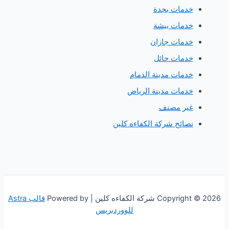
دمات بجدة
دمات بيشة
دمات جازان
دمات حائل
دمات مدينة الدمام
دمات مدينة الرياض
ير مصنف
صائح شركة الكفاءه كلين
 الكفاءه كلين | Powered by
قالب Astra
للووردبريس