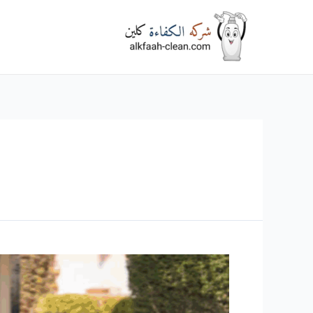
خطي
لى
لمحتوى