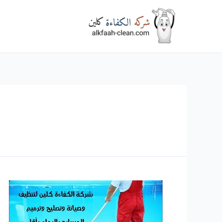
خطي
لى
لمحتوى