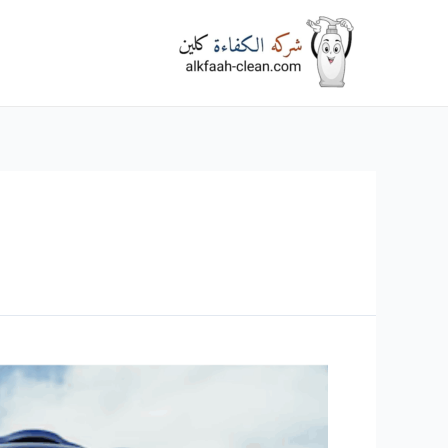
خطي
لى
لمحتوى