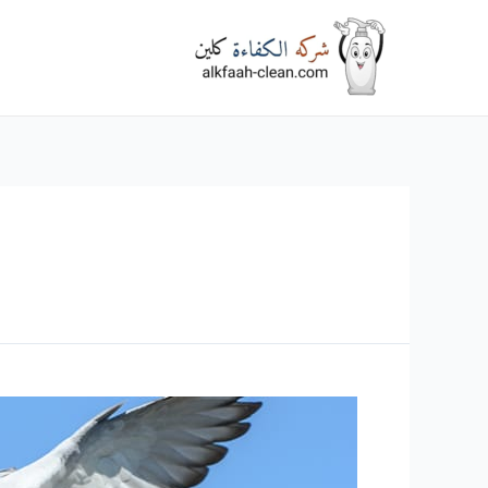
خطي
لى
لمحتوى