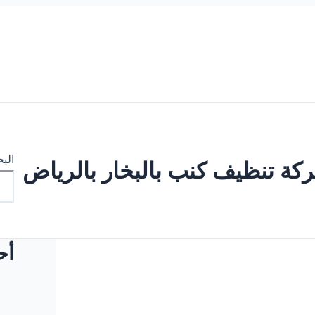
الب
كة تنظيف كنب بالبخار بالرياض
أح