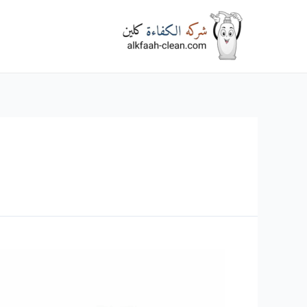
خطي
لى
لمحتوى