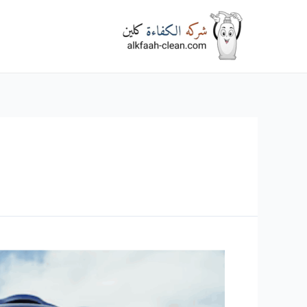
خطي
لى
لمحتوى