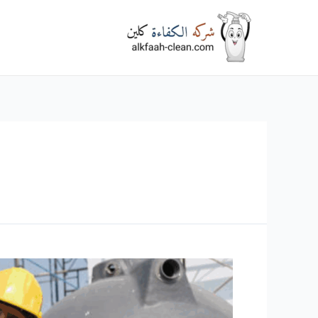
خطي
لى
لمحتوى