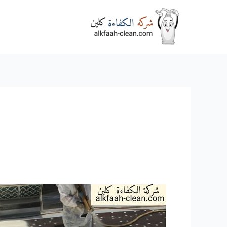
خطي
لى
لمحتوى