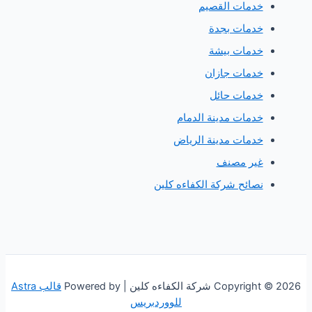
دمات القصيم
دمات بجدة
دمات بيشة
دمات جازان
دمات حائل
دمات مدينة الدمام
دمات مدينة الرياض
ير مصنف
صائح شركة الكفاءه كلين
 الكفاءه كلين | Powered by
قالب Astra
للووردبريس