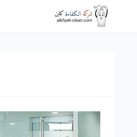
خطي
لى
لمحتوى