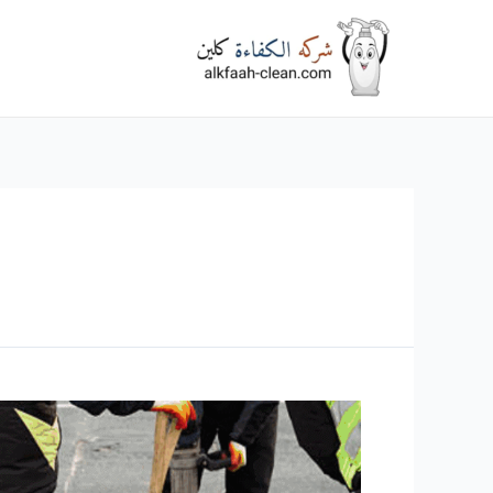
خطي
لى
لمحتوى