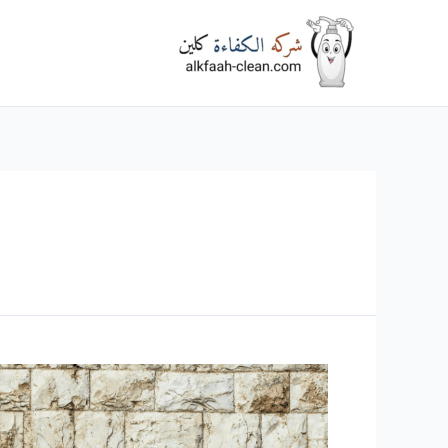
خطي
لى
لمحتوى