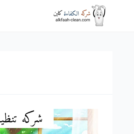
خطي
لى
لمحتوى